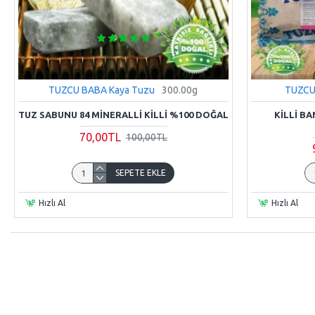
TUZCU BABA Kaya Tuzu
300.00g
TUZCU
TUZ SABUNU 84 MINERALLI KILLI %100 DOĞAL
KILLI B
70,00TL
100,00TL
SEPETE EKLE
Hızlı Al
Hızlı Al