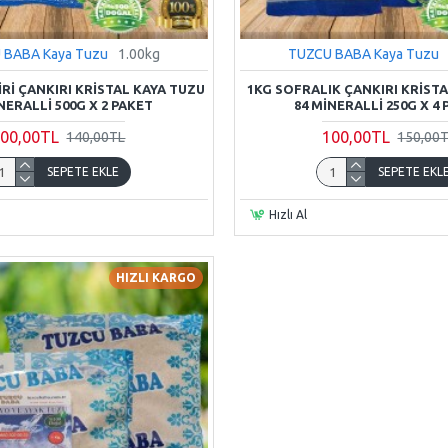
 BABA Kaya Tuzu
1.00kg
TUZCU BABA Kaya Tuzu
RI ÇANKIRI KRISTAL KAYA TUZU
1KG SOFRALIK ÇANKIRI KRIST
NERALLI 500G X 2 PAKET
84 MINERALLI 250G X 4
00,00TL
100,00TL
140,00TL
150,00
SEPETE EKLE
SEPETE EKL
Hızlı Al
HIZLI KARGO