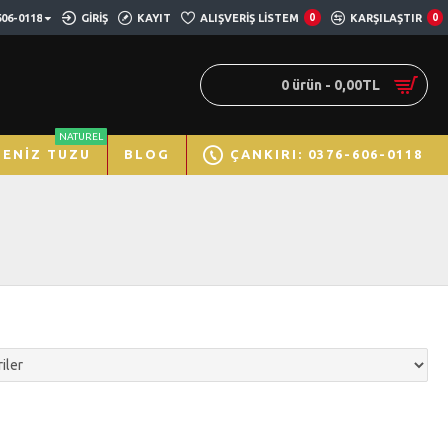
606-0118
GIRIŞ
KAYIT
ALIŞVERIŞ LISTEM
0
KARŞILAŞTIR
0
0 ürün - 0,00TL
NATUREL
DENIZ TUZU
BLOG
ÇANKIRI: 0376-606-0118