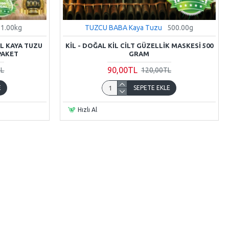
1.00kg
TUZCU BABA Kaya Tuzu
500.00g
AL KAYA TUZU
KIL - DOĞAL KIL CILT GÜZELLIK MASKESI 500
 PAKET
GRAM
90,00TL
TL
120,00TL
E
SEPETE EKLE
Hızlı Al