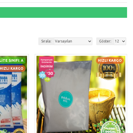
Sırala:
Göster:
ITE SINIFI: A
HIZLI KARGO
HIZLI KARGO