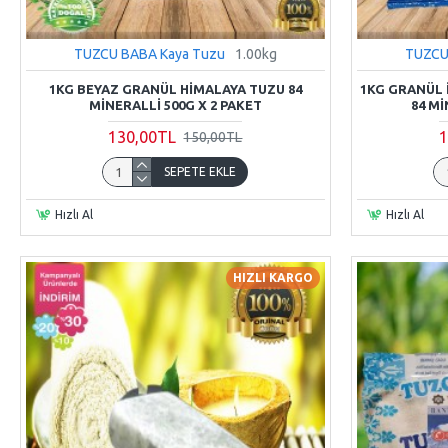
TUZCU BABA Kaya Tuzu
1.00kg
TUZCU
1KG BEYAZ GRANÜL HIMALAYA TUZU 84
1KG GRANÜL İ
MINERALLI 500G X 2 PAKET
84 MI
130,00TL
1
150,00TL
SEPETE EKLE
Hızlı Al
Hızlı Al
HIZLI KARGO