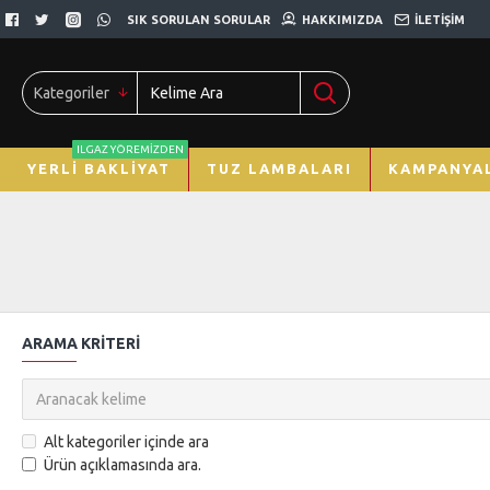
SIK SORULAN SORULAR
HAKKIMIZDA
İLETIŞIM
Kategoriler
ILGAZ YÖREMIZDEN
YERLI BAKLIYAT
TUZ LAMBALARI
KAMPANYAL
ARAMA KRITERI
Alt kategoriler içinde ara
Ürün açıklamasında ara.