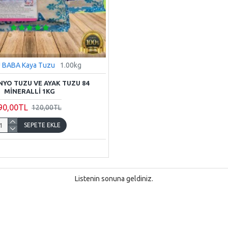
 BABA Kaya Tuzu
1.00kg
ANYO TUZU VE AYAK TUZU 84
MINERALLI 1KG
90,00TL
120,00TL
SEPETE EKLE
Listenin sonuna geldiniz.