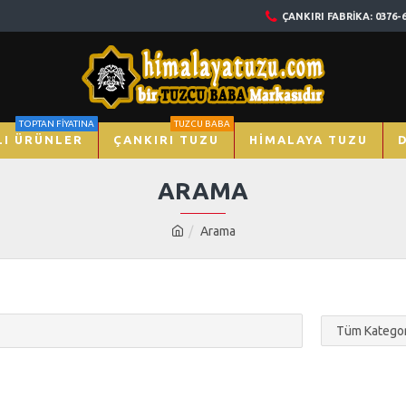
ÇANKIRI FABRIKA: 0376-
TOPTAN FİYATINA
TUZCU BABA
I ÜRÜNLER
ÇANKIRI TUZU
HIMALAYA TUZU
ARAMA
Arama