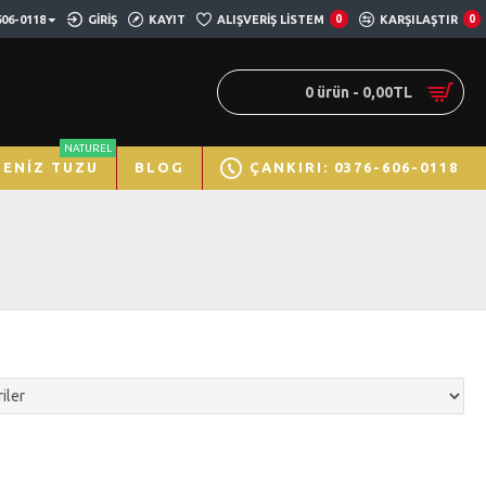
606-0118
GIRIŞ
KAYIT
ALIŞVERIŞ LISTEM
0
KARŞILAŞTIR
0
0 ürün - 0,00TL
NATUREL
DENIZ TUZU
BLOG
ÇANKIRI: 0376-606-0118