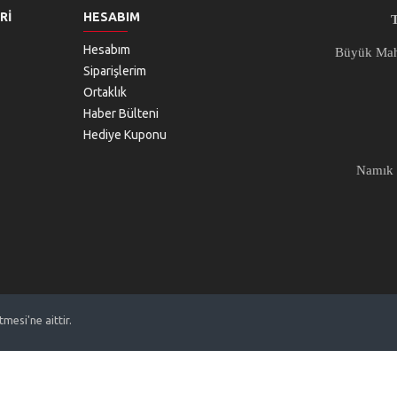
RI
HESABIM
Hesabım
Büyük Mah 
Siparişlerim
Ortaklık
Haber Bülteni
Hediye Kuponu
Namık 
esi'ne aittir.