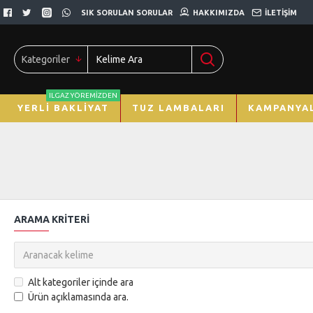
SIK SORULAN SORULAR
HAKKIMIZDA
İLETIŞIM
Kategoriler
ILGAZ YÖREMIZDEN
YERLI BAKLIYAT
TUZ LAMBALARI
KAMPANYAL
ARAMA KRITERI
Alt kategoriler içinde ara
Ürün açıklamasında ara.