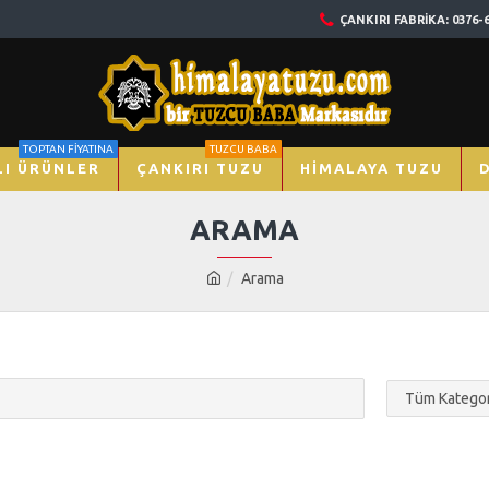
ÇANKIRI FABRIKA: 0376-
TOPTAN FİYATINA
TUZCU BABA
I ÜRÜNLER
ÇANKIRI TUZU
HIMALAYA TUZU
ARAMA
Arama