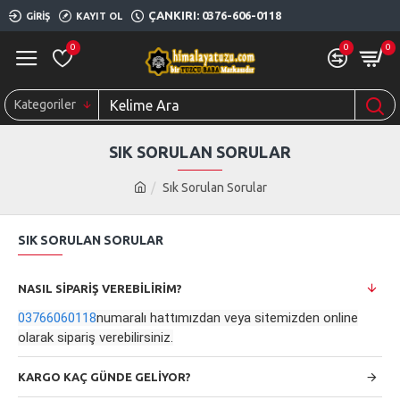
ÇANKIRI: 0376-606-0118
GIRIŞ
KAYIT OL
0
0
0
Kategoriler
SIK SORULAN SORULAR
Sık Sorulan Sorular
SIK SORULAN SORULAR
NASIL SİPARİŞ VEREBİLİRİM?
03766060118
numaralı hattımızdan veya sitemizden online
olarak sipariş verebilirsiniz.
KARGO KAÇ GÜNDE GELİYOR?